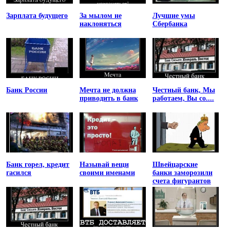
Зарплата будущего
За мылом не
Лучшие умы
наклоняться
Сбербанка
Банк России
Мечта не должна
Честный банк, Мы
приводить в банк
работаем, Вы со....
Банк горел, кредит
Называй вещи
Швейцарские
гасился
своими именами
банки заморозили
счета фигурантов
списка
Магнитского