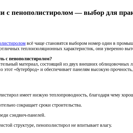
ели с пенополистиролом — выбор для пр
олистиролом
всё чаще становятся выбором номер один в промыш
и отличных теплоизоляционных характеристик, они уверенно вы
ель с пенополистиролом?
тельный материал, состоящий из двух внешних облицовочных ли
о этот «бутерброд» и обеспечивает панелям высокую прочность
истирол имеет низкую теплопроводность, благодаря чему хоро
ительно сокращает сроки строительства.
еди сэндвич-панелей.
истой структуре, пенополистирол не впитывает влагу.