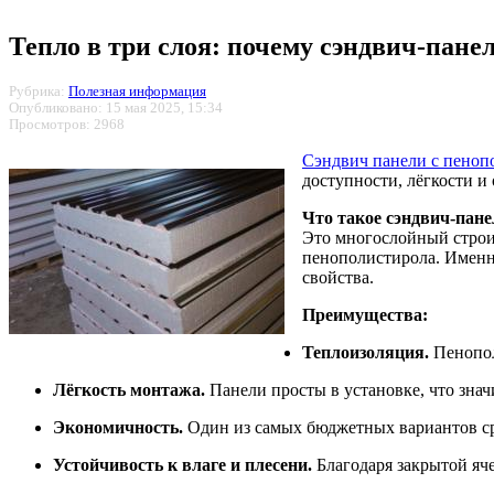
Тепло в три слоя: почему сэндвич-пан
Рубрика:
Полезная информация
Опубликовано: 15 мая 2025, 15:34
Просмотров: 2968
Сэндвич панели с пеноп
доступности, лёгкости 
Что такое сэндвич-пан
Это многослойный строи
пенополистирола. Именн
свойства.
Преимущества:
Теплоизоляция.
Пенопол
Лёгкость монтажа.
Панели просты в установке, что знач
Экономичность.
Один из самых бюджетных вариантов ср
Устойчивость к влаге и плесени.
Благодаря закрытой яче