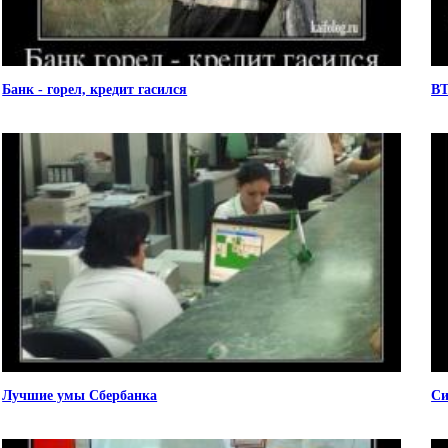
Банк - горел, кредит гасился
ВТ
Лучшие умы Сбербанка
Си