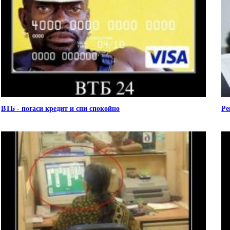
ВТБ - погаси кредит и спи спокойно
Ре