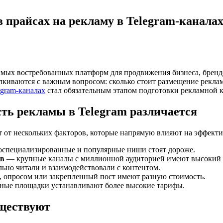
 прайсах на рекламу в Telegram-канала
самых востребованных платформ для продвижения бизнеса, бренд
лкиваются с важным вопросом: сколько стоит размещение рекла
egram-каналах
стал обязательным этапом подготовки рекламной 
ть рекламы в Telegram различается
т от нескольких факторов, которые напрямую влияют на эффект
специализированные и популярные ниши стоят дороже.
ов
— крупные каналы с миллионной аудиторией имеют высокий 
ьно читали и взаимодействовали с контентом.
, опросом или закрепленный пост имеют разную стоимость.
ные площадки устанавливают более высокие тарифы.
ществуют