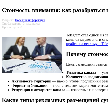
Стоимость внимания: как разобраться в
Рубрика:
Полезная информация
Опубликовано: 3 часа назад
Просмотров: 8
Telegram стал одной из 
каналов маркетологи ста
прайсы на рекламу в Tel
Почему стоимос
Цена размещения зависи
Тематика канала
— узко
Количество подписчик
Активность аудитории
— важно, чтобы подписчики реал
Формат публикации
— пост с текстом, медиа-контентом
Репутация и авторитет канала
— известные и проверен
Какие типы рекламных размещений су