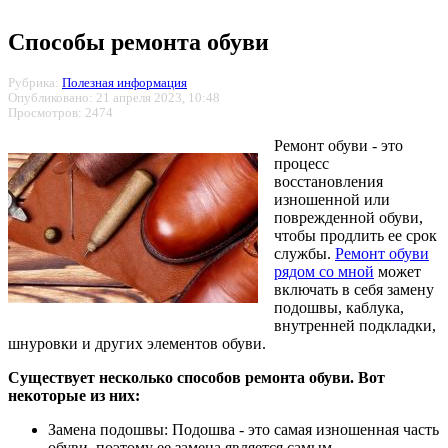
Способы ремонта обуви
Рубрика:
Полезная информация
Опубликовано: 21 апреля 2023, 10:48
Просмотров: 2474
Ремонт обуви - это
процесс
восстановления
изношенной или
поврежденной обуви,
чтобы продлить ее срок
службы.
Ремонт обуви
рядом со мной
может
включать в себя замену
подошвы, каблука,
внутренней подкладки,
шнуровки и других элементов обуви.
Существует несколько способов ремонта обуви. Вот
некоторые из них:
Замена подошвы: Подошва - это самая изношенная часть
обуви, поэтому ее замена является самым