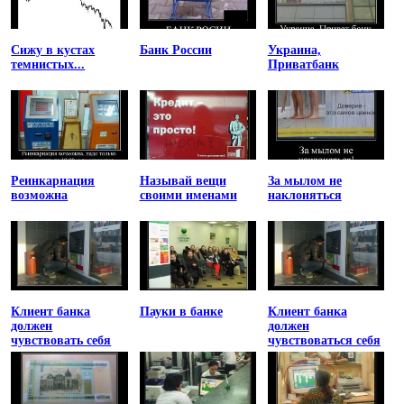
Сижу в кустах
Банк России
Украина,
темнистых...
Приватбанк
Реинкарнация
Называй вещи
За мылом не
возможна
своими именами
наклоняться
Клиент банка
Пауки в банке
Клиент банка
должен
должен
чувствовать себя
чувствоваться себя
униженным
униженным