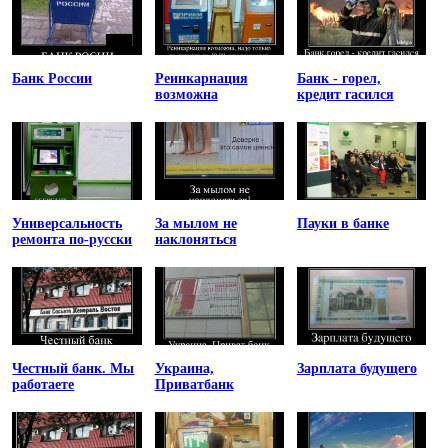
Банк России
Реинкарнация
Банк - горел,
возможна
кредит гасился
Универсальность
За мылом не
Пауки в банке
ремонта по-русски
наклоняться
Честный банк. Мы
Украина,
Зарплата будущего
работаете
Приватбанк