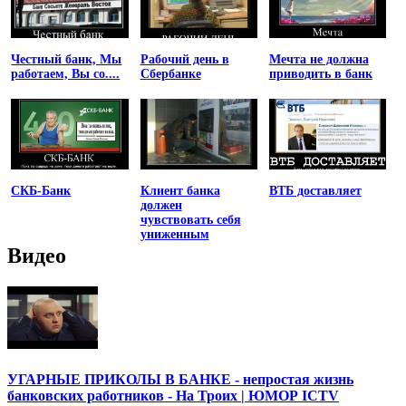
Честный банк, Мы
Рабочий день в
Мечта не должна
работаем, Вы со....
Сбербанке
приводить в банк
СКБ-Банк
Клиент банка
ВТБ доставляет
должен
чувствовать себя
униженным
Видео
УГАРНЫЕ ПРИКОЛЫ В БАНКЕ - непростая жизнь
банковских работников - На Троих | ЮМОР ICTV