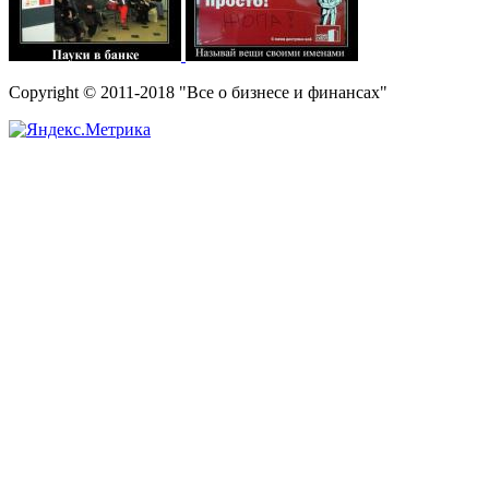
Copyright © 2011-2018 "Все о бизнесе и финансах"