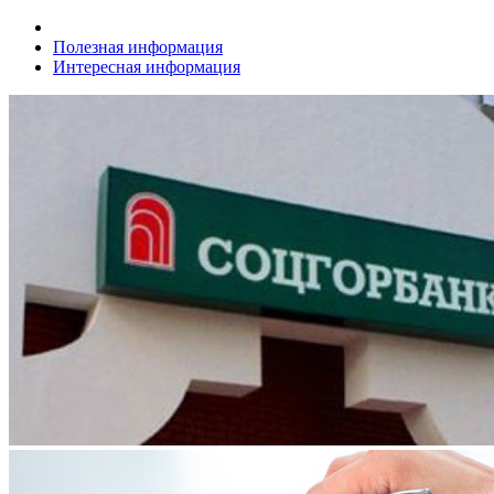
Полезная информация
Интересная информация