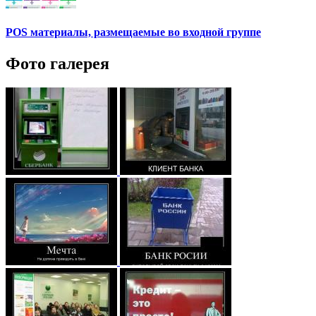
POS материалы, размещаемые во входной группе
Фото галерея