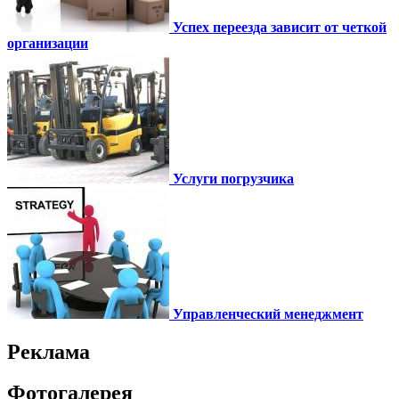
Успех переезда зависит от четкой
организации
Услуги погрузчика
Управленческий менеджмент
Реклама
Фотогалерея