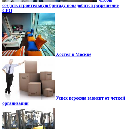
Чтобы
создать строительную бригаду понадобится разрешение
СРО
Хостел в Москве
Успех переезда зависит от четкой
организации