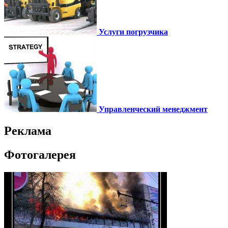
Услуги погрузчика
Управленческий менеджмент
Реклама
Фотогалерея