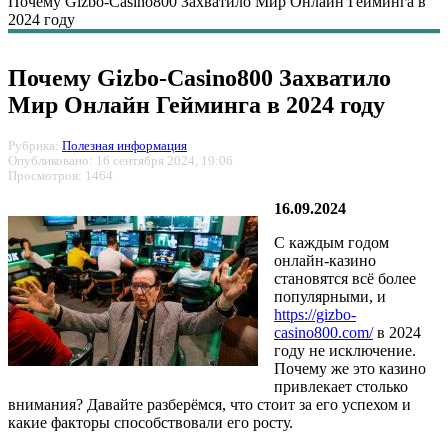
Почему Gizbo-Casino800 Захватило Мир Онлайн Гейминга в
2024 году
Почему Gizbo-Casino800 Захватило
Мир Онлайн Гейминга в 2024 году
Рубрика:
Полезная информация
Опубликовано: 16 сентября 2024, 19:06
Просмотров: 1464
16.09.2024
С каждым годом
онлайн-казино
становятся всё более
популярными, и
https://gizbo-
casino800.com/
в 2024
году не исключение.
Почему же это казино
привлекает столько
внимания? Давайте разберёмся, что стоит за его успехом и
какие факторы способствовали его росту.