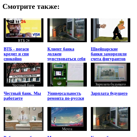
Смотрите также:
ВТБ - погаси
Клиент банка
Швейцарские
кредит и спи
должен
банки заморозили
спокойно
чувствоваться себя
счета фигурантов
униженным
списка
Магнитского
Честный банк. Мы
Универсальность
Зарплата будущего
работаете
ремонта по-русски