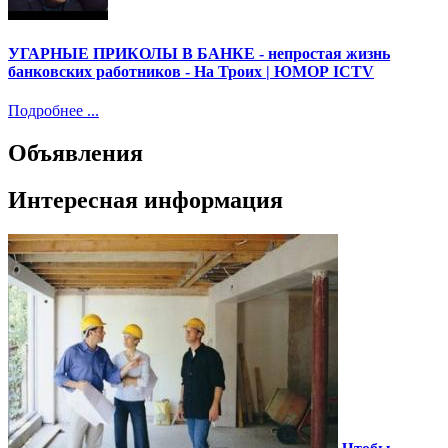
УГАРНЫЕ ПРИКОЛЫ В БАНКЕ - непростая жизнь
банковских работников - На Троих | ЮМОР ICTV
Подробнее ...
Объявления
Интересная информация