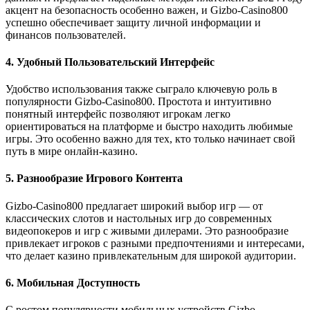
акцент на безопасность особенно важен, и Gizbo-Casino800
успешно обеспечивает защиту личной информации и
финансов пользователей.
4.
Удобный Пользовательский Интерфейс
Удобство использования также сыграло ключевую роль в
популярности Gizbo-Casino800. Простота и интуитивно
понятный интерфейс позволяют игрокам легко
ориентироваться на платформе и быстро находить любимые
игры. Это особенно важно для тех, кто только начинает свой
путь в мире онлайн-казино.
5.
Разнообразие Игрового Контента
Gizbo-Casino800 предлагает широкий выбор игр — от
классических слотов и настольных игр до современных
видеопокеров и игр с живыми дилерами. Это разнообразие
привлекает игроков с разными предпочтениями и интересами,
что делает казино привлекательным для широкой аудитории.
6.
Мобильная Доступность
С ростом популярности мобильных устройств Gizbo-