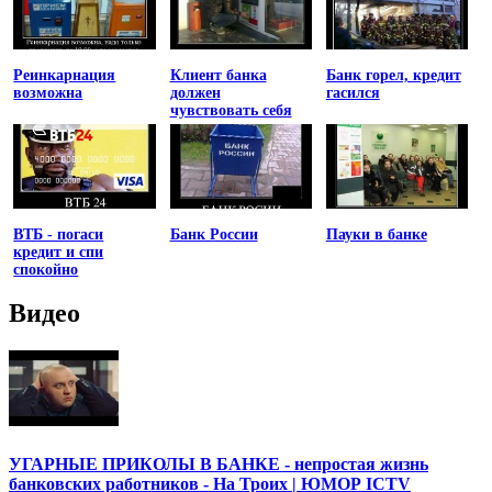
Реинкарнация
Клиент банка
Банк горел, кредит
возможна
должен
гасился
чувствовать себя
униженным
ВТБ - погаси
Банк России
Пауки в банке
кредит и спи
спокойно
Видео
УГАРНЫЕ ПРИКОЛЫ В БАНКЕ - непростая жизнь
банковских работников - На Троих | ЮМОР ICTV