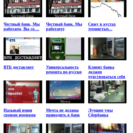
Честный банк, Мы
Честный банк. Мы
Сижу в кустах
работаем, Вы со....
работаете
темнистых...
ВТБ доставляет
Универсальность
Клиент банка
ремонта по-русски
должен
чувствоваться себя
униженным
Называй вещи
Мечта не должна
Лучшие умы
своими именами
приводить в банк
Сбербанка