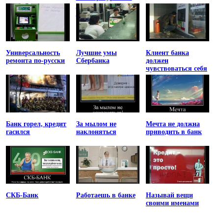
списка
Магнитского
Универсальность
Лучшие умы
Клиент банка
ремонта по-русски
Сбербанка
должен
чувствоваться себя
униженным
Банк горел, кредит
За мылом не
Мечта не должна
гасился
наклоняться
приводить в банк
СКБ-Банк
Работаешь в банке
Называй вещи
своими именами