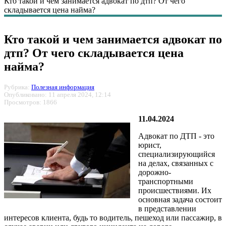
Кто такой и чем занимается адвокат по дтп? От чего
складывается цена найма?
Кто такой и чем занимается адвокат по
дтп? От чего складывается цена
найма?
Рубрика:
Полезная информация
Опубликовано: 11 апреля 2024, 12:14
Просмотров: 1866
11.04.2024
Адвокат по ДТП - это
юрист,
специализирующийся
на делах, связанных с
дорожно-
транспортными
происшествиями. Их
основная задача состоит
в представлении
интересов клиента, будь то водитель, пешеход или пассажир, в