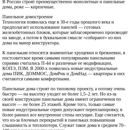
В России строят преимущественно монолитные и панельные
дома, реже — кирпичные.
Панельное домостроение
Технология появилась еще в 30-е годы прошлого века и
предполагает использование панелей — готовых
железобетонных блоков, которые заблаговременно производят
на заводе, а потом в буквальном смысле «собирают» из них
дома на манер конструктора.
К панелькам относятся знаменитые хрущевки и брежневки, в
постсоветское время самыми популярными панельными
сериями считались П-44 и различные ее модификации,
КОПЭ, ПЗМ. В 2000-х появились новые индустриальные
дома ПИК, ДОММОС, ДомРик и ДомНад — квартиры в них
считаются самыми комфортными.
Панельные дома строят по типовому проекту, а потому очень
быстро — на высотку уходит не более 1,5–2 лет. Но из-за
своей конструкции панельные дома имеют ограничения по
высоте — не более 25 этажей. Кроме того, только самые
новые индустриальные серии допускают перепланировку, в
более ранних все внутренние стены несущие. Еще считается,
что из-за блочных перекрытий в панельках повышенная
слышимость и теплопотеря. Служат такое дома в среднем 70–