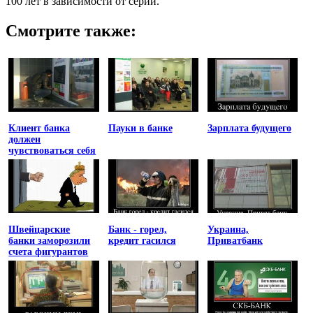
100 лет в зависимости от серии.
Смотрите также:
Клиент банка
Пауки в банке
Зарплата будущего
должен
чувствоваться себя
униженным
Швейцарские
Банк - горел,
Украина,
банки заморозили
кредит гасился
Приватбанк
счета фигурантов
списка
Магнитского