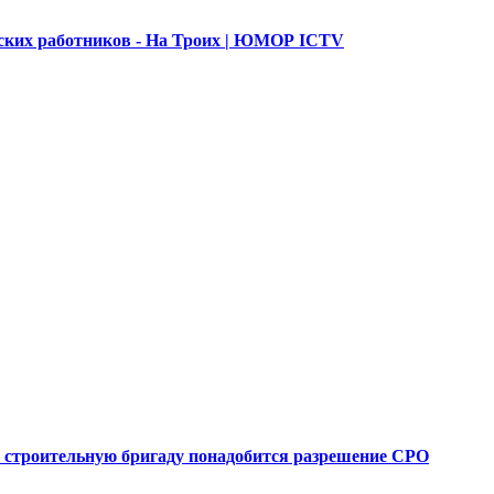
их работников - На Троих | ЮМОР ICTV
 строительную бригаду понадобится разрешение СРО