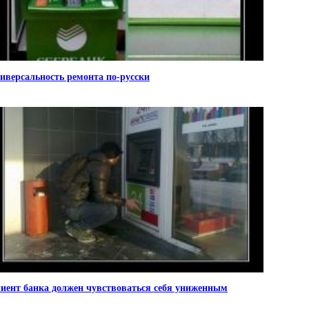
иверсальность ремонта по-русски
иент банка должен чувствоваться себя униженным