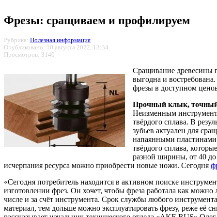
Фрезы: сращиваем и профилируем
Рубрика:
Полезная информация
Опубликовано: 10 августа 2022, 13:34
Просмотров: 3140
Сращивание древесины по
выгодна и востребована.
фрезы в доступном цено
Прочный клык, точны
Неизменным инструменто
твёрдого сплава. В резу
зубьев актуален для сра
напаянными пластинами 
твёрдого сплава, которы
разной ширины, от 40 до
исчерпания ресурса можно приобрести новые ножи. Сегодня
ф
«Сегодня потребитель находится в активном поиске инструмен
изготовлении фрез. Он хочет, чтобы фреза работала как можно
числе и за счёт инструмента. Срок службы любого инструмента 
материал, тем дольше можно эксплуатировать фрезу, реже её с
рассказывает начальник технического отдела «AKE RUS» Олег