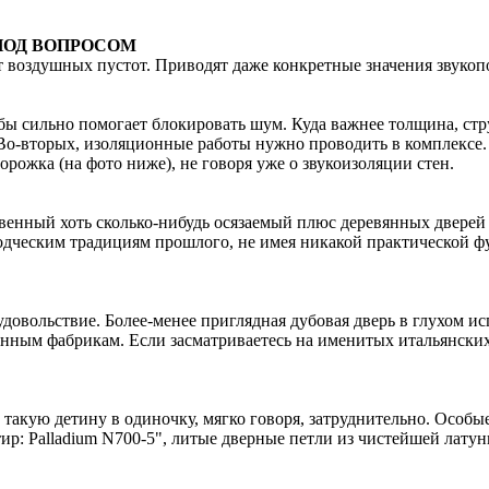
 ПОД ВОПРОСОМ
т воздушных пустот. Приводят даже конкретные значения звукопо
обы сильно помогает блокировать шум. Куда важнее толщина, стр
 Во-вторых, изоляционные работы нужно проводить в комплексе
рожка (на фото ниже), не говоря уже о звукоизоляции стен.
твенный хоть сколько-нибудь осязаемый плюс деревянных дверей
 зодческим традициям прошлого, не имея никакой практической ф
 удовольствие. Более-менее приглядная дубовая дверь в глухом и
енным фабрикам. Если засматриваетесь на именитых итальянских
ть такую детину в одиночку, мягко говоря, затруднительно. Осо
р: Palladium N700-5", литые дверные петли из чистейшей латун