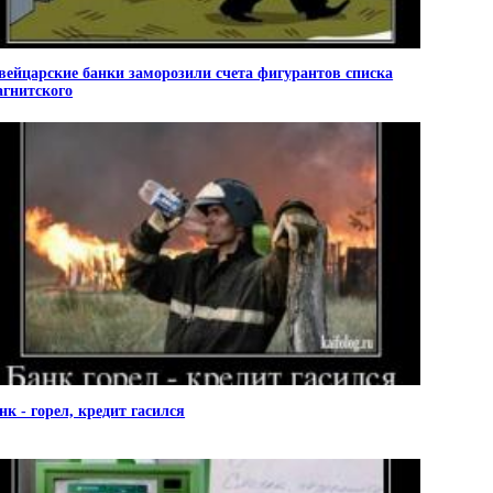
ейцарские банки заморозили счета фигурантов списка
гнитского
нк - горел, кредит гасился