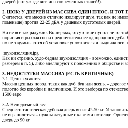
дверей (вот уж где вотчина современных стилей!).
2. ШОК: У ДВЕРЕЙ ИЗ МАССИВА ОДИН ПЛЮС. И ТОТ
Считается, что массив отлично изолирует шум, так как не имее
поменьше) против 22-25 дБА у дешевых пустотелых дверей.
Но не все так радужно. Во-первых, отсутствие пустот не то чт
пористая и рыхлая сосна предпочтительнее однородного дуба.
но не задумываются об установке уплотнителя и выдвижного по
звукоизоляция.jpg
Как ни странно, худо-бедная звукоизоляция – возможно, единс
разберем в п. 5), либо апеллируют к положению в обществе и
3. НЕДОСТАТКИ МАССИВА (ЕСТЬ КРИТИЧНЫЕ)
3.1. Цены кусаются
Массив ценных пород, таких как дуб, бук или ясень, – дорогое
полотно без коробки и наличников. И это выборка по отечеств
1500 евро.
3.2. Неподъемный вес
Среднестатистическая дубовая дверь весит 45-50 кг. Установи
не ограничиться – нужны латунные с картами потолще. Ориенти
дверь до 90 кг.