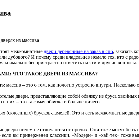
ива
дверях из массива
 стоят межкомнатные
двери деревянные на заказ в спб
, заказать 
 или дубового? И почему среди владельцев немало тех, кто с р
максимально беспристрастно ответить на эти и другие вопросы.
МИ: ЧТО ТАКОЕ ДВЕРИ ИЗ МАССИВА?
ь: массив – это о том, как полотно устроено внутри. Насколько 
стотелые двери, представляющие собой обвязку из бруса хвойн
в них – это та самая обвязка и больше ничего.
х (склеенных) брусков-ламелей. Это и есть межкомнатные двери
ые двери ничем не отличаются от прочих. Они тоже могут быть г
о если вы приверженец классики. «Модерн» и «хай-тек» тоже вып