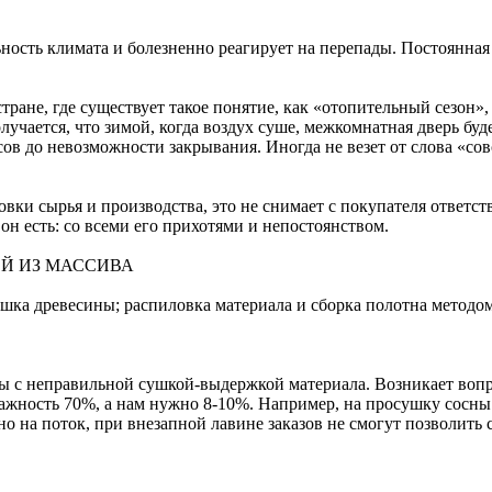
сть климата и болезненно реагирует на перепады. Постоянная в
ране, где существует такое понятие, как «отопительный сезон»,
лучается, что зимой, когда воздух суше, межкомнатная дверь буде
сов до невозможности закрывания. Иногда не везет от слова «со
товки сырья и производства, это не снимает с покупателя ответ
 он есть: со всеми его прихотями и непостоянством.
ЕЙ ИЗ МАССИВА
сушка древесины; распиловка материала и сборка полотна методо
ы с неправильной сушкой-выдержкой материала. Возникает вопро
лажность 70%, а нам нужно 8-10%. Например, на просушку сосны
о на поток, при внезапной лавине заказов не смогут позволить 