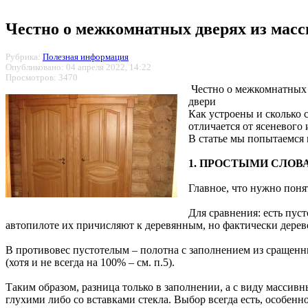
Честно о межкомнатных дверях из масс
Рубрика:
Полезная информация
Опубликовано: 04 апреля 2022, 14:22
Просмотров: 3470
Честно о межкомнатных 
двери
Как устроены и сколько
отличается от ясеневого
В статье мы попытаемся 
1. ПРОСТЫМИ СЛОВА
Главное, что нужно понят
Для сравнения: есть пу
автопилоте их причисляют к деревянным, но фактически дерево 
В противовес пустотелым – полотна с заполнением из сращенны
(хотя и не всегда на 100% – см. п.5).
Таким образом, разница только в заполнении, а с виду массивн
глухими либо со вставками стекла. Выбор всегда есть, особенн