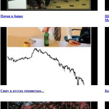
Пауки в банке
Шв
Ма
Сижу в кустах темнистых...
Ба