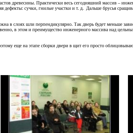
ластов древесины. Практически весь сегодняшний массив – инж
яя дефекты: сучки, гнилые участки и т. д. Дальше брусья сращ
на в слоях шли перпендикулярно. Так дверь будет меньше завис
твенно, в этом и преимущество инженерного массива над цельны
 Поэтому еще на этапе сборки двери в щит его просто облицовыва