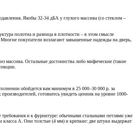
давления. Якобы 32-34 дБА у глухого массива (со стеклом –
уктура полотна и разница в плотности – в этом смысле
. Многие покупатели возлагают завышенные надежды на дверь,
 из массива. Остальные достоинства либо мифические (такие
ункции.
сполнении обойдется вам минимум в 25 000–30 000 р. за
 производителей, готовьтесь увидеть ценник на уровне 1000-
бые требования и к фурнитуре: обычными стальными петлями уже
и класса A. Они толстые (4 мм) и крепкие: две штуки выдержат