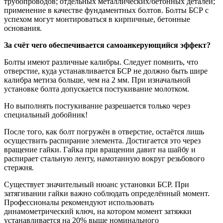
трубопроводов; отдельных металлических/бетонных деталей;
применение в качестве фундаментных болтов. Болты БСР с
успехом могут монтироваться в кирпичные, бетонные
основания.
За счёт чего обеспечивается самоанкерующийся эффект?
Болты имеют различные калибры. Следует помнить, что
отверстие, куда устанавливается БСР не должно быть шире
калибра метиза больше, чем на 2 мм. При изначальной
установке болта допускается постукивание молотком.
Но выполнять постукивание разрешается только через
специальный добойник!
После того, как болт погружён в отверстие, остаётся лишь
осуществить распирание элемента. Достигается это через
вращение гайки. Гайка при вращении давит на шайбу и
распирает стальную ленту, намотанную вокруг резьбового
стержня.
Существует значительный нюанс установки БСР. При
затягивании гайки важно соблюдать определённый момент.
Профессионалы рекомендуют использовать
динамометрический ключ, на котором момент затяжки
устанавливается на 20% выше номинального