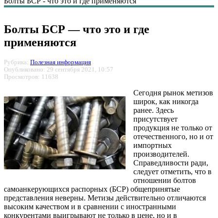
Болты БСР - что это и где применяются
Болты БСР — что это и где
применяются
Рубрика:
Полезная информация
Опубликовано: 29 сентября 2021, 10:57
Просмотров: 11638
Сегодня рынок метизов
широк, как никогда
ранее. Здесь
присутствует
продукция не только от
отечественного, но и от
импортных
производителей.
Справедливости ради,
следует отметить, что в
отношении болтов
самоанкерующихся распорных (БСР) общепринятые
представления неверны. Метизы действительно отличаются
высоким качеством и в сравнении с иностранными
конкурентами выигрывают не только в цене, но и в