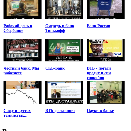
Магнитского
Рабочий день в
Очередь в банк
Банк России
Сбербанке
Тинькофф
Честный банк. Мы
СКБ-Банк
ВТБ - погаси
работаете
кредит и спи
спокойно
Сижу в кустах
ВТБ доставляет
Пауки в банке
темнистых...