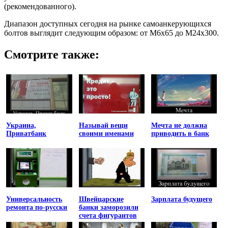
(рекомендованного).
Диапазон доступных сегодня на рынке самоанкерующихся
болтов выглядит следующим образом: от М6х65 до М24х300.
Смотрите также:
Украина,
Называй вещи
Мечта не должна
Приватбанк
своими именами
приводить в банк
Универсальность
Швейцарские
Зарплата будущего
ремонта по-русски
банки заморозили
счета фигурантов
списка