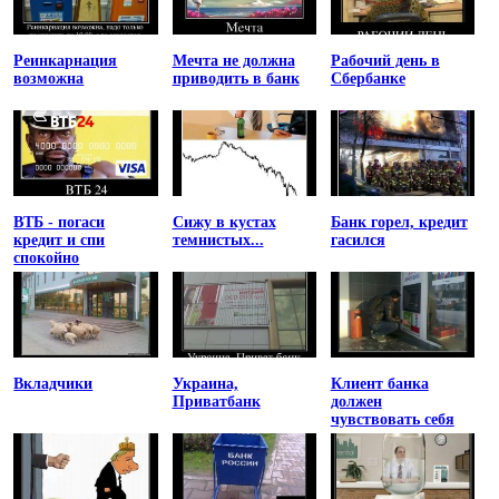
Реинкарнация
Мечта не должна
Рабочий день в
возможна
приводить в банк
Сбербанке
ВТБ - погаси
Сижу в кустах
Банк горел, кредит
кредит и спи
темнистых...
гасился
спокойно
Вкладчики
Украина,
Клиент банка
Приватбанк
должен
чувствовать себя
униженным