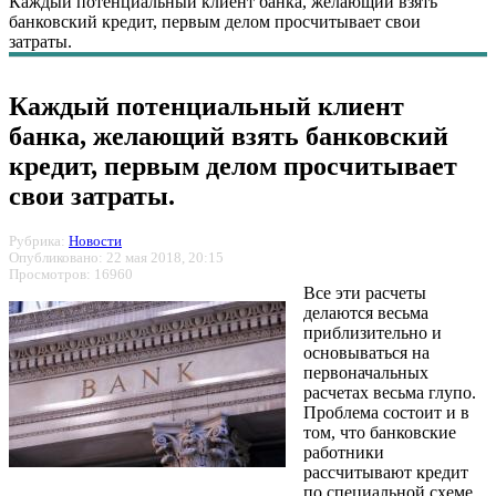
Каждый потенциальный клиент банка, желающий взять
банковский кредит, первым делом просчитывает свои
затраты.
Каждый потенциальный клиент
банка, желающий взять банковский
кредит, первым делом просчитывает
свои затраты.
Рубрика:
Новости
Опубликовано: 22 мая 2018, 20:15
Просмотров: 16960
Все эти расчеты
делаются весьма
приблизительно и
основываться на
первоначальных
расчетах весьма глупо.
Проблема состоит и в
том, что банковские
работники
рассчитывают кредит
по специальной схеме,