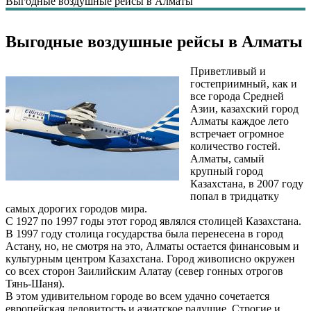
Выгодные воздушные рейсы в Алматы
Выгодные воздушные рейсы в Алматы
Приветливый и
гостеприимный, как и
все города Средней
Азии, казахский город
Алматы каждое лето
встречает огромное
количество гостей.
Алматы, самый
крупный город
Казахстана, в 2007 году
попал в тридцатку
самых дорогих городов мира.
С 1927 по 1997 годы этот город являлся столицей Казахстана.
В 1997 году столица государства была перенесена в город
Астану, но, не смотря на это, Алматы остается финансовым и
культурным центром Казахстана. Город живописно окружен
со всех сторон Заилийским Алатау (север гонных отрогов
Тянь-Шаня).
В этом удивительном городе во всем удачно сочетается
европейская деловитость и азиатское радушие. Строгие и