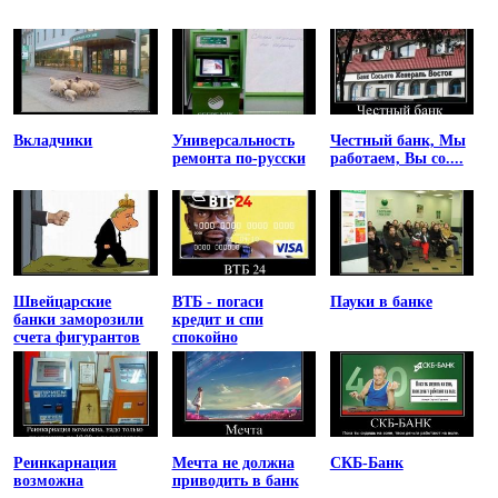
Вкладчики
Универсальность
Честный банк, Мы
ремонта по-русски
работаем, Вы со....
Швейцарские
ВТБ - погаси
Пауки в банке
банки заморозили
кредит и спи
счета фигурантов
спокойно
списка
Магнитского
Реинкарнация
Мечта не должна
СКБ-Банк
возможна
приводить в банк