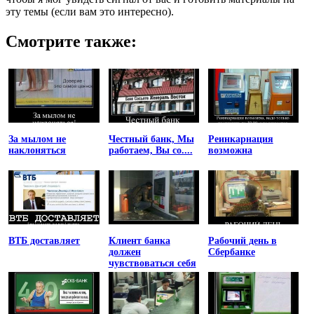
эту темы (если вам это интересно).
Смотрите также:
За мылом не
Честный банк, Мы
Реинкарнация
наклоняться
работаем, Вы со....
возможна
ВТБ доставляет
Клиент банка
Рабочий день в
должен
Сбербанке
чувствоваться себя
униженным