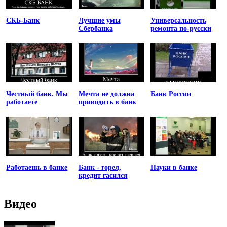
СКБ-Банк
Лучшие умы
Универсальность
Сбербанка
ремонта по-русски
Честный банк. Мы
Мечта не должна
Банк России
работаете
приводить в банк
Работаешь в банке
Банк - горел,
Пауки в банке
кредит гасился
Видео