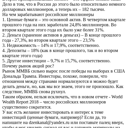
Дело в том, что в России до этого было относительно немного
долларовых миллионеров, а теперь их – 182 тысячи.
На чем зарабатывают российские миллионеры
1. Ценные бумаги – это основной актив. В четвертом квартале
прошлого года на них заработали 24,8% миллионеров. Во
втором квартале этого года их было уже более 31%.
2. Деньги (хранение активов в деньгах) – В конце прошлого
года - 27,3%, во втором квартале этого – 23,5%
3. Недвижимость – 14% и 17,9%, соответственно.
4. Депозиты – 18% (как в конце прошлого, так и во втором
квартале этого года)
5. Другие инвестиции – 9,7% и 15,7%, соответственно.
Почему рынок акций рос?
Рынок ММВБ сильно вырос после победы на выборах в США
Дональда Трампа. Инвесторы, похоже, поверили, что
отношения между странами нормализуются и можно будет
делать деньги, но, как мы все знаем, этого не произошло. Как
следствие, ММВБ снова рухнул.
Таким образом, нельзя исключать, что в новом отчете - World
Wealth Report 2018 – число российских миллионеров
существенно сократится.
У вас есть желание инвестировать и интерес к теме
инвестиций (ценные бумаги, например)? Если да, то
напишите на dzenkanal@yandex.ru или поставьте палец вверх,
чтобы я мог увидеть сигнал от вас и готовить материалы на