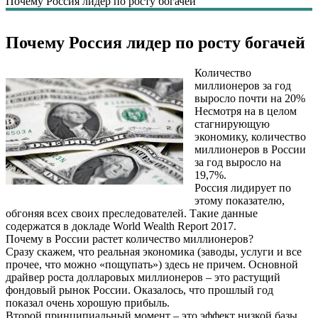
Почему Россия лидер по росту богачей
Почему Россия лидер по росту богачей
Количество
миллионеров за год
выросло почти на 20%
Несмотря на в целом
стагнирующую
экономику, количество
миллионеров в России
за год выросло на
19,7%.
Россия лидирует по
этому показателю,
обгоняя всех своих преследователей. Такие данные
содержатся в докладе World Wealth Report 2017.
Почему в России растет количество миллионеров?
Сразу скажем, что реальная экономика (заводы, услуги и все
прочее, что можно «пощупать») здесь не причем. Основной
драйвер роста долларовых миллионеров – это растущий
фондовый рынок России. Оказалось, что прошлый год
показал очень хорошую прибыль.
Второй принципиальный момент – это эффект низкой базы.