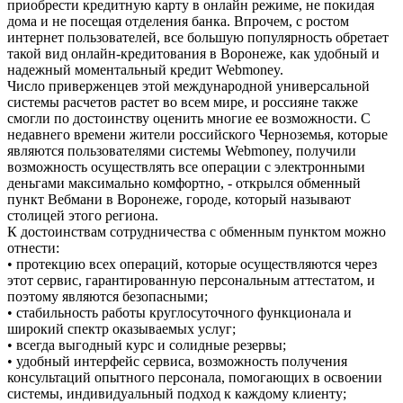
приобрести кредитную карту в онлайн режиме, не покидая
дома и не посещая отделения банка. Впрочем, с ростом
интернет пользователей, все большую популярность обретает
такой вид онлайн-кредитования в Воронеже, как удобный и
надежный моментальный кредит Webmoney.
Число приверженцев этой международной универсальной
системы расчетов растет во всем мире, и россияне также
смогли по достоинству оценить многие ее возможности. С
недавнего времени жители российского Черноземья, которые
являются пользователями системы Webmoney, получили
возможность осуществлять все операции с электронными
деньгами максимально комфортно, - открылся обменный
пункт Вебмани в Воронеже, городе, который называют
столицей этого региона.
К достоинствам сотрудничества с обменным пунктом можно
отнести:
• протекцию всех операций, которые осуществляются через
этот сервис, гарантированную персональным аттестатом, и
поэтому являются безопасными;
• стабильность работы круглосуточного функционала и
широкий спектр оказываемых услуг;
• всегда выгодный курс и солидные резервы;
• удобный интерфейс сервиса, возможность получения
консультаций опытного персонала, помогающих в освоении
системы, индивидуальный подход к каждому клиенту;