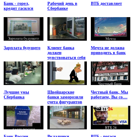
Банк - горел,
Рабочий день в
ВТБ доставляет
кредит гасился
Сбербанке
Зарплата будущего
Клиент банка
Мечта не должна
должен
приводить в банк
чувствоваться себя
униженным
Лучшие умы
Швейцарские
Честный банк, Мы
Сбербанка
банки заморозили
работаем, Вы со....
счета фигурантов
списка
Магнитского
Банк России
Вкладчики
ВТБ - погаси