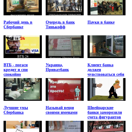
Рабочий день в
Очередь в банк
Пауки в банке
Сбербанке
Тинькофф
ВТБ - погаси
Украина,
Клиент банка
кредит и спи
Приватбанк
должен
спокойно
чувствоваться себя
униженным
Лучшие умы
Называй вещи
Швейцарские
Сбербанка
своими именами
банки заморозили
счета фигурантов
списка
Магнитского