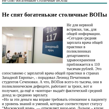
Не спят богатенькие столичные ВОПы
Не спят богатенькие столичные ВОПы
Не для нервной
встряски, так, для
общей информации.
«Сегодня средняя
зарплата врача общей
практики в
поликлиниках
департамента
здравоохранения
приближается к 110
тысячам рублей. Это
сопоставимо с зарплатой врача общей практики в странах
Западной Европы», - порадовал Леонид Печатников
студентов Сеченовки. А что, ВОПов всего-то тысяча, они в
поликлиническом дефиците, работают за троих, вот и
получают, да ещё и «контора» выдаёт фактический средний
доход за среднюю зарплату.
«Но за эти деньги мы вправе требовать отношение к пациенту
и уровень знаний и умений, которые соответствуют статусу
"Московский врач», — отрезвляет вице-мэр. Дальше – круче