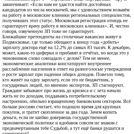
завинчивает: «Если нам не удастся найти достойных
кандидатов из числа москвичей, мы с удовольствием возьмём
на работу в московские клиники региональных специалистов,
получивших этот статус. Московская регистрация отнюдь не
гарантирует врачу работу в московских клиниках». И, честно
говоря, озвученную ЗП тоже не гарантирует.
Ближайшие претенденты на столичные вакансии живут в
Подмосковье, где только обещают к концу года «добить»
зарплату доктора ещё на 12.2% до самых 83 тысяч. К декабрю,
может, какие-то циферки и прибавят в отчётах, но когда это у
чиновников слово совпадало с делом? Тем не менее,
экономические аналитики констатируют внутреннее
расслабление населения в ответ на разноголосые утверждения
о росте зарплат при падении общих доходов. Повезло тому,
кто живёт на одну зарплату, если это не бюджетник, у
государевых людей, по мнению экспертов, ЗП стагнируют.
Граждане забывают про жизнь до кризиса и с лета начали
жить не по доходам, поддаваясь потребительскому
настроению, обильно взращенному банковским сектором. Всё
больше россиян считает, что подошло время для крупных
покупок, и тратит скопленное за два года. Зачем копить
деньги, если не шибко доверяешь государственной
экономической политике и вдобавок совсем не знаком с
предначертанным тебе Судьбой, а тут ещё банки рушатся и
санируются?