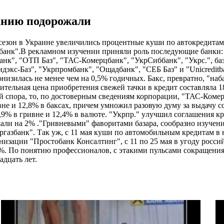
анию подорожали
сезон в Украине увеличились процентные куши по автокредитам 
банк".В рекламном изучении приняли роль последующие банки: 
анк", "ОТП Баз", "ТАС-Комерцбанк", "УкрСиббанк", "Укрс.", баз
дэкс-Баз", "Укрпромбанк", "Ощадбанк", "СЕБ Баз" и "Uniсredit
низилась не менее чем на 0,5% годичных. Бакс, превратно, "на
ительная цена приобретения свежей тачки в кредит составляла 
й спора, то, по достоверным сведениям корпорации, "ТАС-Коме
вне и 12,8% в баксах, причем умножил разовую думу за выдачу
,9% в гривне и 12,4% в валюте. "Укрпр." yлучшил соглашения 
ли на 2% ."Гривневыми" фаворитами базара, сообразно изучению 
кргазбанк". Так уж, с 11 мая куши по автомобильным кредитам 
зации "Простобанк Консалтинг", с 11 по 25 мая в угоду росси
7%. По понятию профессионалов, с этакими пульсами сокращени
адцать лет.