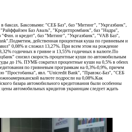
в баксах. Баксовыми: "СЕБ Баз", баз "Митинг", "Укргазбанк",
"Райффайзен Баз Аваль", "Кредитпромбанк", баз "Надра",
 "Фин. и кредит", баз "Митинг", "Укргазбанк", "VAB Баз",
bank".Подметим, действенная процентная куша по гривневым и
бавил" 0,08% и сложил 13,27%. При всем этом на рождение
18,32% годичных в гривне и 13,55% годичных в валюте.По
рцбанк" снизил скорость процентные куши по автомобильным
 ссуды до 1%. ПУМБ сократил процентные куши на 0,5% в обеих
кредитования по гривневым програмкам на 0,3%-0,9%, причем
"Простобанка", явл. "Unicredit Bank", "Правэкс-Баз", "СЕБ
в южноамериканской валюте подросли на 0,08%.Как
йского базара автомобильного кредитования были особенны
я цены автомобильных кридитов украинцам следует ждать