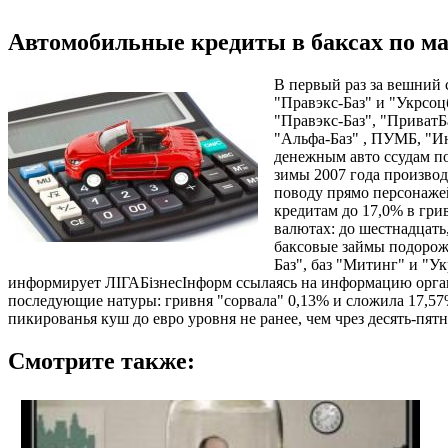
Автомобильные кредиты в баксах по м
В первый раз за вешний 
"Правэкс-Баз" и "Укрсоц
"Правэкс-Баз", "ПриватБ
"Альфа-Баз" , ПУМБ, "Ин
денежным авто ссудам по
зимы 2007 года производ
поводу прямо персонаже
кредитам до 17,0% в гри
валютах: до шестнадцать
баксовые займы подорожа
Баз", баз "Митинг" и "У
информирует ЛІГАБізнесІнформ ссылаясь на информацию органи
последующие натуры: гривня "сорвала" 0,13% и сложила 17,5
пикированья куш до евро уровня не ранее, чем чрез десять-пятн
Смотрите также: