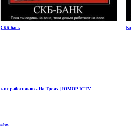
СКБ-Банк
Кл
их работников - На Троих | ЮМОР ICTV
айте..