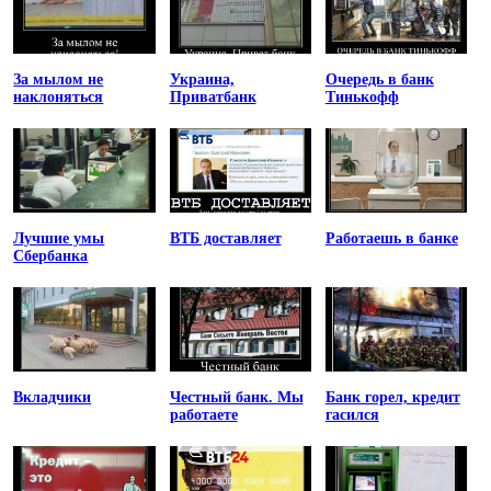
За мылом не
Украина,
Очередь в банк
наклоняться
Приватбанк
Тинькофф
Лучшие умы
ВТБ доставляет
Работаешь в банке
Сбербанка
Вкладчики
Честный банк. Мы
Банк горел, кредит
работаете
гасился