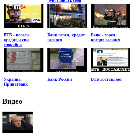
чувствовать себя
униженным
ВТБ - погаси
Банк горел, кредит
Банк - горел,
кредит и спи
гасился
кредит гасился
спокойно
Украина,
Банк России
ВТБ доставляет
Приватбанк
Видео